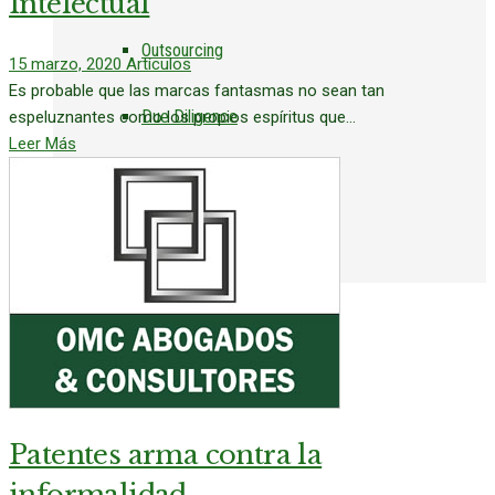
Intelectual
Outsourcing
15 marzo, 2020
Artículos
Es probable que las marcas fantasmas no sean tan
Due Diligence
espeluznantes como los propios espíritus que...
Leer Más
Constitución de Empresas
Tasaciones
CLIENTES
CONSULTAS
Patentes arma contra la
informalidad