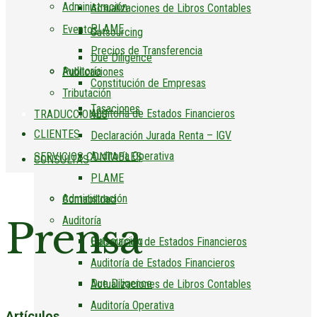
Administración
Actualizaciones de Libros Contables
PLAME
Eventos
Outsourcing
Precios de Transferencia
Due Diligence
Auditoría
Publicaciones
Constitución de Empresas
Tributación
Tasaciones
Auditoría de Estados Financieros
TRADUCCIONES
CLIENTES
Declaración Jurada Renta – IGV
Auditoría Operativa
SERVICIOS CONTABLES
CONSULTAS
PLAME
Administración
Contabilidad
Prensa
Auditoría
Outsourcing
Elaboración de Estados Financieros
Auditoría de Estados Financieros
Due Diligence
Actualizaciones de Libros Contables
Auditoría Operativa
Artículos