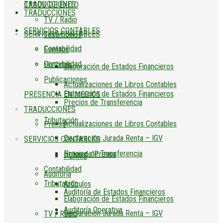
TRADUCCIONES
CASOS DE ÉXITO
TRADUCCIONES
TV / Radio
SERVICIOS CONTABLES
SERVICIOS CONTABLES
Testimonios
Contabilidad
Eventos
Contabilidad
Historias
Elaboración de Estados Financieros
Publicaciones
Actualizaciones de Libros Contables
Elaboración de Estados Financieros
PRESENCIA EN MEDIOS
Precios de Transferencia
TRADUCCIONES
Tributación
Actualizaciones de Libros Contables
Prensa
Declaración Jurada Renta – IGV
SERVICIOS CONTABLES
Precios de Transferencia
Notas de Prensa
PLAME
Contabilidad
Auditoría
Tributación
Artículos
Auditoría de Estados Financieros
Elaboración de Estados Financieros
Auditoría Operativa
Declaración Jurada Renta – IGV
TV / Radio