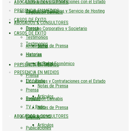
Licitaciones y Contrataciones con el Estado
ABOGADOS & CONSULTORES
PRESENCIA EN MEDIOS
Asuntos Regulatorios y Servicio de Hosting
Regulación Cannabis
CASOS DE ÉXITO
ABOGADOS & CONSULTORES
Prensa
Derecho Corporativo y Societario
CASOS DE ÉXITO
Testimonios
Testimonios
Notas de Prensa
Antipiratería
Historias
Historias
Artículos
Derecho Penal Económico
PRESENCIA EN MEDIOS
PRESENCIA EN MEDIOS
Prensa
TV / Radio
Licitaciones y Contrataciones con el Estado
Notas de Prensa
Prensa
Artículos
Eventos
Regulación Cannabis
TV / Radio
Notas de Prensa
Publicaciones
ABOGADOS & CONSULTORES
Eventos
Artículos
Publicaciones