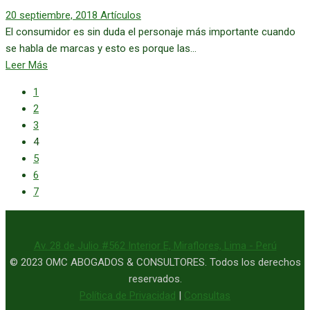
20 septiembre, 2018
Artículos
El consumidor es sin duda el personaje más importante cuando
se habla de marcas y esto es porque las...
Leer Más
1
2
3
4
5
6
7
Av. 28 de Julio #562 Interior E, Miraflores, Lima - Perú
© 2023 OMC ABOGADOS & CONSULTORES. Todos los derechos
reservados.
Política de Privacidad
|
Consultas