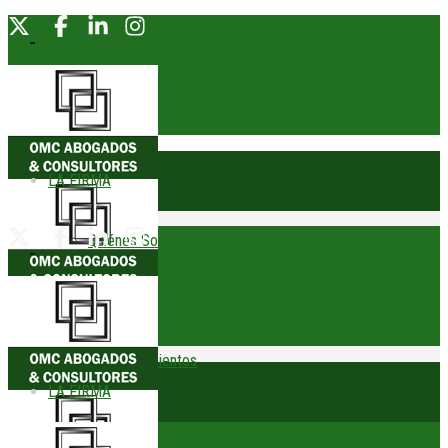
LA FIRMA
Quiénes Somos
Socio Fundador
Reconocimientos
LA FIRMA
Trofeos
comunicacionesomc@omcabogados.com.pe