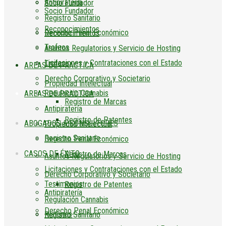
Antipiratería
Socio Fundador
Socio Fundador
Registro Sanitario
Reconocimientos
Derecho Penal Económico
Reconocimientos
Trofeos
Asuntos Regulatorios y Servicio de Hosting
Licitaciones y Contrataciones con el Estado
Trofeos
AREAS DE PRACTICA
Derecho Corporativo y Societario
Propiedad Intelectual
Regulación Cannabis
AREAS DE PRACTICA
Registro de Marcas
Antipiratería
Registro de Patentes
ABOGADOS & CONSULTORES
Propiedad Intelectual
Registro Sanitario
Derecho Penal Económico
CASOS DE ÉXITO
Registro de Marcas
Asuntos Regulatorios y Servicio de Hosting
Licitaciones y Contrataciones con el Estado
Derecho Corporativo y Societario
Testimonios
Registro de Patentes
Antipiratería
Regulación Cannabis
Derecho Penal Económico
Historias
Registro Sanitario