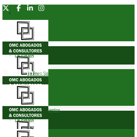
LA FIRMA
Quiénes Somos
Socio Fundador
Reconocimientos
LA FIRMA
Trofeos
comunicacionesomc@omcabogados.com.pe