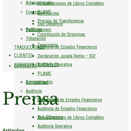
Administración
Actualizaciones de Libros Contables
PLAME
Eventos
Outsourcing
Precios de Transferencia
Due Diligence
Auditoría
Publicaciones
Constitución de Empresas
Tributación
Tasaciones
Auditoría de Estados Financieros
TRADUCCIONES
CLIENTES
Declaración Jurada Renta – IGV
Auditoría Operativa
SERVICIOS CONTABLES
CONSULTAS
PLAME
Administración
Contabilidad
Prensa
Auditoría
Outsourcing
Elaboración de Estados Financieros
Auditoría de Estados Financieros
Due Diligence
Actualizaciones de Libros Contables
Auditoría Operativa
Artículos