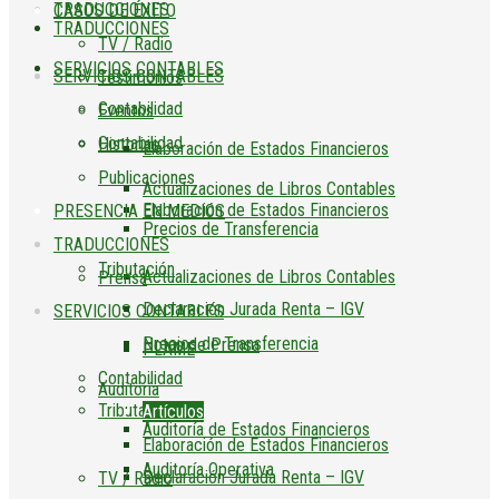
TRADUCCIONES
CASOS DE ÉXITO
TRADUCCIONES
TV / Radio
SERVICIOS CONTABLES
SERVICIOS CONTABLES
Testimonios
Contabilidad
Eventos
Contabilidad
Historias
Elaboración de Estados Financieros
Publicaciones
Actualizaciones de Libros Contables
Elaboración de Estados Financieros
PRESENCIA EN MEDIOS
Precios de Transferencia
TRADUCCIONES
Tributación
Actualizaciones de Libros Contables
Prensa
Declaración Jurada Renta – IGV
SERVICIOS CONTABLES
Precios de Transferencia
Notas de Prensa
PLAME
Contabilidad
Auditoría
Tributación
Artículos
Auditoría de Estados Financieros
Elaboración de Estados Financieros
Auditoría Operativa
Declaración Jurada Renta – IGV
TV / Radio