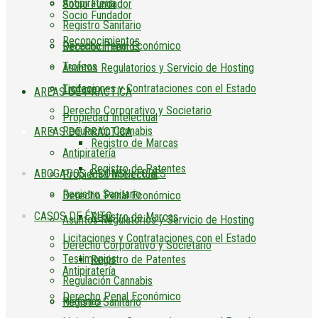
Antipiratería
Socio Fundador
Socio Fundador
Registro Sanitario
Reconocimientos
Derecho Penal Económico
Reconocimientos
Trofeos
Asuntos Regulatorios y Servicio de Hosting
Licitaciones y Contrataciones con el Estado
Trofeos
AREAS DE PRACTICA
Derecho Corporativo y Societario
Propiedad Intelectual
Regulación Cannabis
AREAS DE PRACTICA
Registro de Marcas
Antipiratería
Registro de Patentes
ABOGADOS & CONSULTORES
Propiedad Intelectual
Registro Sanitario
Derecho Penal Económico
CASOS DE ÉXITO
Registro de Marcas
Asuntos Regulatorios y Servicio de Hosting
Licitaciones y Contrataciones con el Estado
Derecho Corporativo y Societario
Testimonios
Registro de Patentes
Antipiratería
Regulación Cannabis
Derecho Penal Económico
Historias
Registro Sanitario