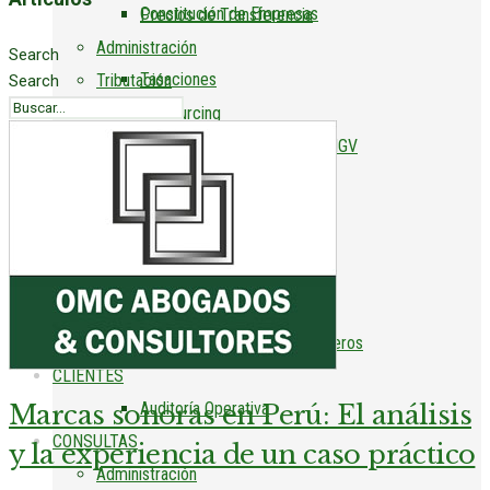
Constitución de Empresas
Precios de Transferencia
Administración
Search
Tasaciones
Tributación
Search
Outsourcing
CLIENTES
Declaración Jurada Renta – IGV
Due Diligence
CONSULTAS
PLAME
Constitución de Empresas
Auditoría
Tasaciones
Auditoría de Estados Financieros
CLIENTES
Auditoría Operativa
Marcas sonoras en Perú: El análisis
CONSULTAS
y la experiencia de un caso práctico
Administración