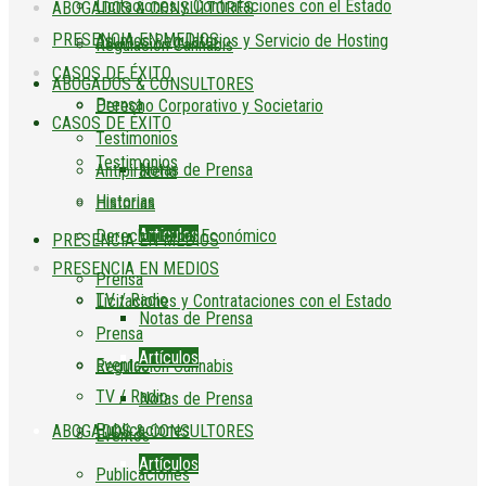
Licitaciones y Contrataciones con el Estado
ABOGADOS & CONSULTORES
PRESENCIA EN MEDIOS
Asuntos Regulatorios y Servicio de Hosting
Regulación Cannabis
CASOS DE ÉXITO
ABOGADOS & CONSULTORES
Prensa
Derecho Corporativo y Societario
CASOS DE ÉXITO
Testimonios
Testimonios
Notas de Prensa
Antipiratería
Historias
Historias
Artículos
Derecho Penal Económico
PRESENCIA EN MEDIOS
PRESENCIA EN MEDIOS
Prensa
TV / Radio
Licitaciones y Contrataciones con el Estado
Notas de Prensa
Prensa
Artículos
Eventos
Regulación Cannabis
TV / Radio
Notas de Prensa
Publicaciones
ABOGADOS & CONSULTORES
Eventos
Artículos
Publicaciones