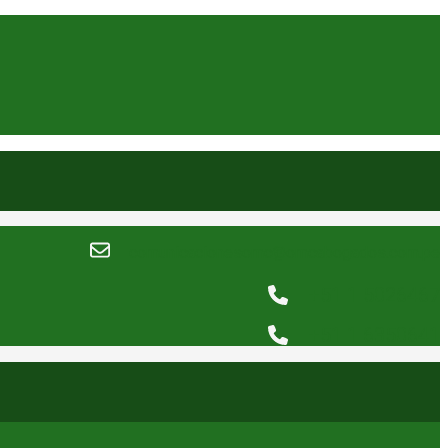
comunicacionesomc@omcabogados.com.pe
+51 1 5026467
+51 1 6350641