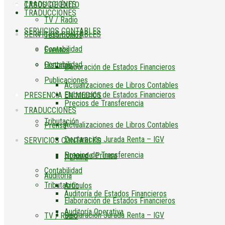
TRADUCCIONES
CASOS DE ÉXITO
TRADUCCIONES
TV / Radio
SERVICIOS CONTABLES
SERVICIOS CONTABLES
Testimonios
Contabilidad
Eventos
Contabilidad
Historias
Elaboración de Estados Financieros
Publicaciones
Actualizaciones de Libros Contables
Elaboración de Estados Financieros
PRESENCIA EN MEDIOS
Precios de Transferencia
TRADUCCIONES
Tributación
Actualizaciones de Libros Contables
Prensa
Declaración Jurada Renta – IGV
SERVICIOS CONTABLES
Precios de Transferencia
Notas de Prensa
PLAME
Contabilidad
Auditoría
Tributación
Artículos
Auditoría de Estados Financieros
Elaboración de Estados Financieros
Auditoría Operativa
Declaración Jurada Renta – IGV
TV / Radio