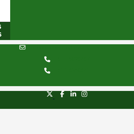
comunicacionesomc@omcabogados.com.pe
+51 1 5026467
+51 1 6350641