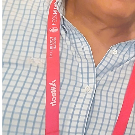
Outsourcing
Due Diligence
Constitución de Empresas
Tasaciones
CLIENTES
CONSULTAS