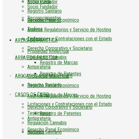
Antipiratería
Socio Fundador
Socio Fundador
Registro Sanitario
Reconocimientos
Derecho Penal Económico
Reconocimientos
Trofeos
Asuntos Regulatorios y Servicio de Hosting
Licitaciones y Contrataciones con el Estado
Trofeos
AREAS DE PRACTICA
Derecho Corporativo y Societario
Propiedad Intelectual
Regulación Cannabis
AREAS DE PRACTICA
Registro de Marcas
Antipiratería
Registro de Patentes
ABOGADOS & CONSULTORES
Propiedad Intelectual
Registro Sanitario
Derecho Penal Económico
CASOS DE ÉXITO
Registro de Marcas
Asuntos Regulatorios y Servicio de Hosting
Licitaciones y Contrataciones con el Estado
Derecho Corporativo y Societario
Testimonios
Registro de Patentes
Antipiratería
Regulación Cannabis
Derecho Penal Económico
Historias
Registro Sanitario