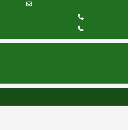
comunicacionesomc@omcabogados.com.pe
+51 1 5026467
+51 1 6350641