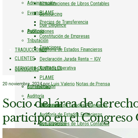
Administración
Actualizaciones de Libros Contables
PLAME
Eventos
Outsourcing
Precios de Transferencia
Due Diligence
Auditoría
Publicaciones
Constitución de Empresas
Tributación
Tasaciones
Auditoría de Estados Financieros
TRADUCCIONES
CLIENTES
Declaración Jurada Renta – IGV
Auditoría Operativa
SERVICIOS CONTABLES
CONSULTAS
PLAME
20 noviembre, 2024
por
Luis Valerio
Notas de Prensa
Administración
Contabilidad
Auditoría
Socio del área de derec
Outsourcing
Elaboración de Estados Financieros
participó en el Congre
Auditoría de Estados Financieros
Due Diligence
Actualizaciones de Libros Contables
Auditoría Operativa