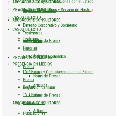
Licitaciones y Contrataciones con el Estado
ABOGADOS & CONSULTORES
PRESENCIA EN MEDIOS
Asuntos Regulatorios y Servicio de Hosting
Regulación Cannabis
CASOS DE ÉXITO
ABOGADOS & CONSULTORES
Prensa
Derecho Corporativo y Societario
CASOS DE ÉXITO
Testimonios
Testimonios
Notas de Prensa
Antipiratería
Historias
Historias
Artículos
Derecho Penal Económico
PRESENCIA EN MEDIOS
PRESENCIA EN MEDIOS
Prensa
TV / Radio
Licitaciones y Contrataciones con el Estado
Notas de Prensa
Prensa
Artículos
Eventos
Regulación Cannabis
TV / Radio
Notas de Prensa
Publicaciones
ABOGADOS & CONSULTORES
Eventos
Artículos
Publicaciones