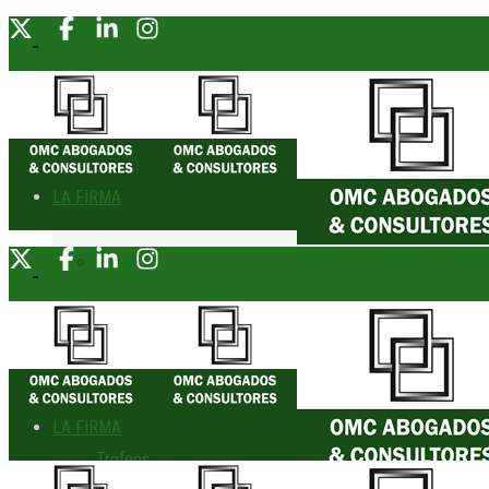
LA FIRMA
Quiénes Somos
Socio Fundador
Reconocimientos
LA FIRMA
Trofeos