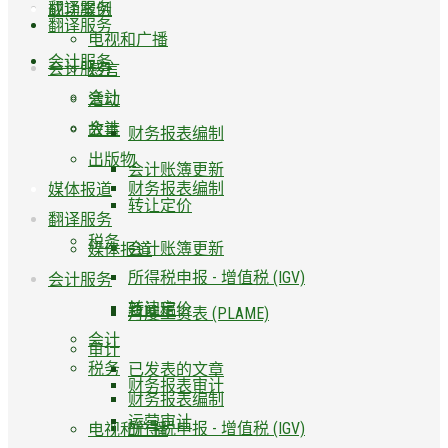
翻译服务
成功案例
翻译服务
电视和广播
会计服务
会计服务
感言
会计
活动
会计
故事
财务报表编制
出版物
会计账簿更新
财务报表编制
媒体报道
转让定价
翻译服务
税务
会计账簿更新
媒体报道
所得税申报 - 增值税 (IGV)
会计服务
转让定价
新闻稿
月度工资表 (PLAME)
会计
审计
税务
已发表的文章
财务报表审计
财务报表编制
运营审计
所得税申报 - 增值税 (IGV)
电视和广播