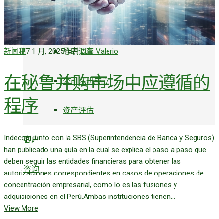
外包服务
新闻稿
7 1 月, 2025
作者
Luis Valerio
尽职调查
在秘鲁并购市场中应遵循的
公司注册成立
程序
资产评估
Indecopi junto con la SBS (Superintendencia de Banca y Seguros)
客户
han publicado una guía en la cual se explica el paso a paso que
deben seguir las entidades financieras para obtener las
咨询
autorizaciones correspondientes en casos de operaciones de
concentración empresarial, como lo es las fusiones y
adquisiciones en el Perú.Ambas instituciones tienen...
View More