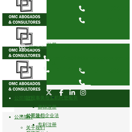
关于我们
+51 1 5026467
业务领域
创始合伙人
+51 1 6350641
知识产权
荣誉奖项
商标注册
comunicacionesomc@omcabogados.com.pe
奖杯
+51 1 5026467
comunicacionesomc@omcabogados.com.pe
专利注册
+51 1 6350641
+51 1 5026467
业务领域
卫生注册
+51 1 6350641
知识产权
法规事务与主机托管服务
公司简介
商标注册
公司法与企业法
关于我们
公司简介
专利注册
关于我们