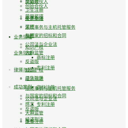
反盗版
创始合伙人
创始合伙人
卫生注册
荣誉奖项
经济刑法
荣誉奖项
奖杯
法规事务与主机托管服务
与国家的招标和合同
奖杯
业务领域
公司法与企业法
知识产权
大麻监管
业务领域
商标注册
反盗版
专利注册
律师与顾问
知识产权
卫生注册
经济刑法
成功案例
商标注册
法规事务与主机托管服务
与国家的招标和合同
公司法与企业法
感言
专利注册
反盗版
大麻监管
经济刑法
故事
卫生注册