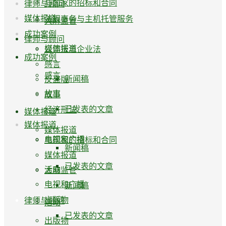
与国家的招标和合同
律师与顾问
媒体报道
法规事务与主机托管服务
大麻监管
成功案例
律师与顾问
媒体报道
公司法与企业法
成功案例
感言
感言
新闻稿
反盗版
故事
故事
已发表的文章
经济刑法
媒体报道
媒体报道
媒体报道
电视和广播
与国家的招标和合同
新闻稿
媒体报道
已发表的文章
活动
大麻监管
电视和广播
新闻稿
出版物
律师与顾问
活动
已发表的文章
出版物