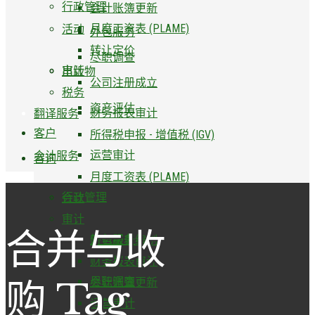
行政管理
会计账簿更新
月度工资表 (PLAME)
活动
外包服务
转让定价
尽职调查
审计
出版物
公司注册成立
税务
资产评估
财务报表审计
翻译服务
客户
所得税申报 - 增值税 (IGV)
运营审计
会计服务
咨询
月度工资表 (PLAME)
行政管理
会计
审计
合并与收
外包服务
财务报表编制
财务报表审计
购 Tag
尽职调查
会计账簿更新
运营审计