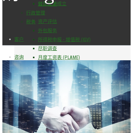
公司注册成立
转让定价
行政管理
资产评估
税务
外包服务
客户
所得税申报 - 增值税 (IGV)
尽职调查
咨询
月度工资表 (PLAME)
公司注册成立
审计
资产评估
财务报表审计
客户
运营审计
咨询
行政管理