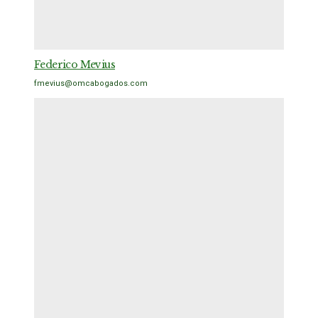
Federico Mevius
fmevius@omcabogados.com