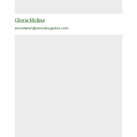
Gloria Molina
secretaria1@omcabogados.com