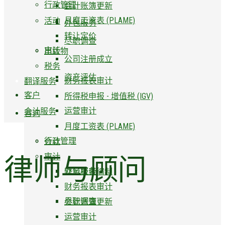
行政管理
会计账簿更新
月度工资表 (PLAME)
活动
外包服务
转让定价
尽职调查
审计
出版物
公司注册成立
税务
资产评估
财务报表审计
翻译服务
客户
所得税申报 - 增值税 (IGV)
运营审计
会计服务
咨询
月度工资表 (PLAME)
行政管理
会计
律师与顾问
审计
外包服务
财务报表编制
财务报表审计
尽职调查
会计账簿更新
运营审计