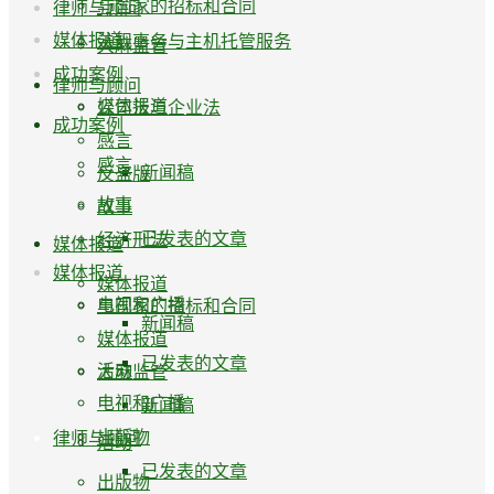
与国家的招标和合同
律师与顾问
媒体报道
法规事务与主机托管服务
大麻监管
成功案例
律师与顾问
媒体报道
公司法与企业法
成功案例
感言
感言
新闻稿
反盗版
故事
故事
已发表的文章
经济刑法
媒体报道
媒体报道
媒体报道
电视和广播
与国家的招标和合同
新闻稿
媒体报道
已发表的文章
活动
大麻监管
电视和广播
新闻稿
出版物
律师与顾问
活动
已发表的文章
出版物