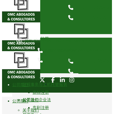
关于我们
+51 1 5026467
业务领域
创始合伙人
+51 1 6350641
知识产权
荣誉奖项
商标注册
comunicacionesomc@omcabogados.com.pe
奖杯
+51 1 5026467
comunicacionesomc@omcabogados.com.pe
专利注册
+51 1 6350641
+51 1 5026467
业务领域
卫生注册
+51 1 6350641
知识产权
法规事务与主机托管服务
公司简介
商标注册
公司法与企业法
关于我们
公司简介
专利注册
关于我们