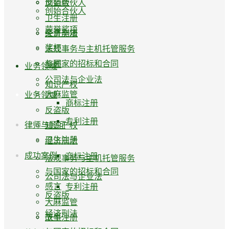
反盗版
创始合伙人
创始合伙人
卫生注册
荣誉奖项
经济刑法
荣誉奖项
奖杯
法规事务与主机托管服务
与国家的招标和合同
奖杯
业务领域
公司法与企业法
知识产权
大麻监管
业务领域
商标注册
反盗版
专利注册
律师与顾问
知识产权
卫生注册
经济刑法
成功案例
商标注册
法规事务与主机托管服务
与国家的招标和合同
公司法与企业法
感言
专利注册
反盗版
大麻监管
经济刑法
故事
卫生注册