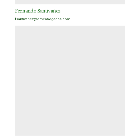
Fernando Santivañez
fsantivanez@omcabogados.com