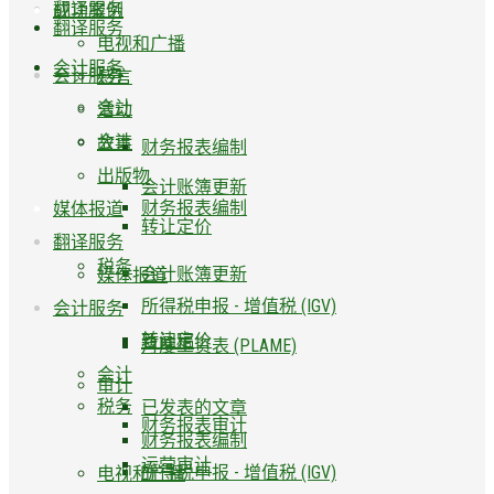
翻译服务
成功案例
翻译服务
电视和广播
会计服务
会计服务
感言
会计
活动
会计
故事
财务报表编制
出版物
会计账簿更新
财务报表编制
媒体报道
转让定价
翻译服务
税务
会计账簿更新
媒体报道
所得税申报 - 增值税 (IGV)
会计服务
转让定价
新闻稿
月度工资表 (PLAME)
会计
审计
税务
已发表的文章
财务报表审计
财务报表编制
运营审计
所得税申报 - 增值税 (IGV)
电视和广播