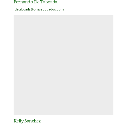
Fernando De Taboada
fdetaboada@omcabogados.com
Kelly Sanchez