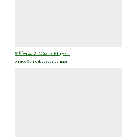
奥斯卡·马戈（Oscar Mago）
omago@omcabogados.com.pe