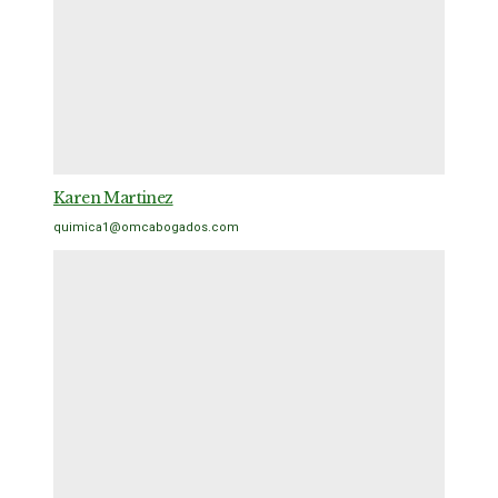
Karen Martinez
quimica1@omcabogados.com