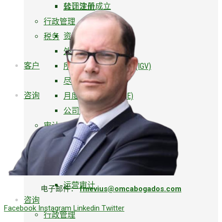
公司注册成立
转让定价
行政管理
资产评估
税务
外包服务
客户
所得税申报 - 增值税 (IGV)
尽职调查
咨询
月度工资表 (PLAME)
公司注册成立
审计
资产评估
财务报表审计
客户
运营审计
电子邮件：
fmevius@omcabogados.com
咨询
Facebook
Instagram
Linkedin
Twitter
行政管理